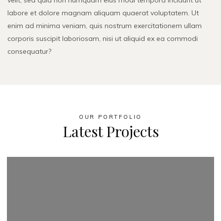
velit, sed quia non numquam eius modi tempora incidunt ut
labore et dolore magnam aliquam quaerat voluptatem. Ut
enim ad minima veniam, quis nostrum exercitationem ullam
corporis suscipit laboriosam, nisi ut aliquid ex ea commodi
consequatur?
OUR PORTFOLIO
Latest Projects