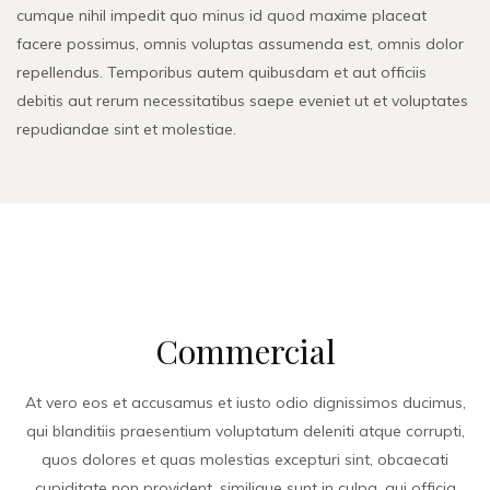
cumque nihil impedit quo minus id quod maxime placeat
facere possimus, omnis voluptas assumenda est, omnis dolor
repellendus. Temporibus autem quibusdam et aut officiis
debitis aut rerum necessitatibus saepe eveniet ut et voluptates
repudiandae sint et molestiae.
Commercial
At vero eos et accusamus et iusto odio dignissimos ducimus,
qui blanditiis praesentium voluptatum deleniti atque corrupti,
quos dolores et quas molestias excepturi sint, obcaecati
cupiditate non provident, similique sunt in culpa, qui officia