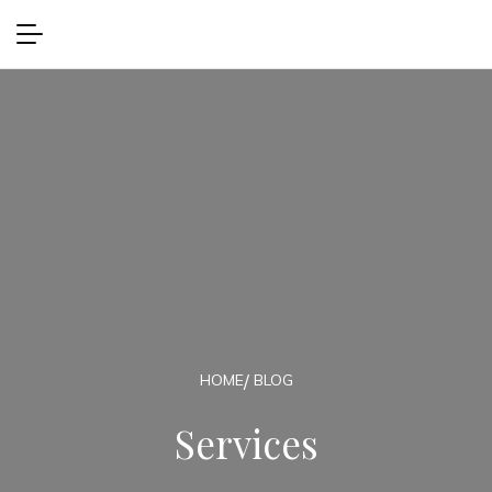
HOME
BLOG
Services