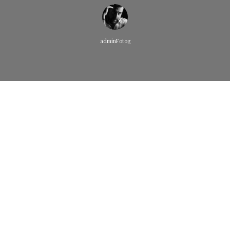
adminFotog
Bienvenue sur WordPress. Ceci est votre premier article.
Modifiez-le ou supprimez-le, puis commencez à écrire !
0
Likes